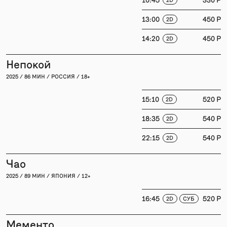
13:00
450 P
2D
14:20
450 P
2D
Непокой
2025 / 86 МИН / РОССИЯ / 18+
15:10
520 P
2D
18:35
540 P
2D
22:15
540 P
2D
Чао
2025 / 89 МИН / ЯПОНИЯ / 12+
16:45
520 P
2D
СУБ
Мементо