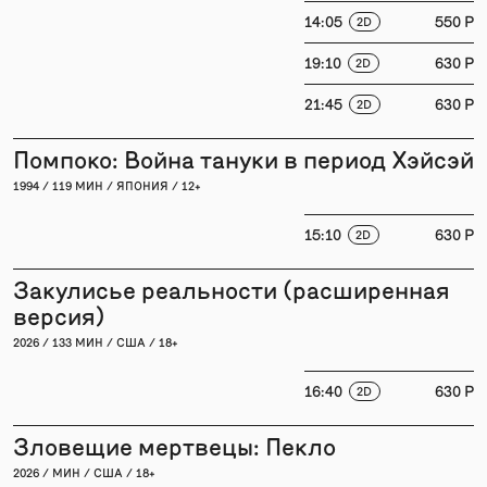
14:05
550 P
2D
19:10
630 P
2D
21:45
630 P
2D
Помпоко: Война тануки в период Хэйсэй
1994 / 119 МИН / ЯПОНИЯ / 12+
15:10
630 P
2D
Закулисье реальности (расширенная
версия)
2026 / 133 МИН / США / 18+
16:40
630 P
2D
Зловещие мертвецы: Пекло
2026 / МИН / США / 18+