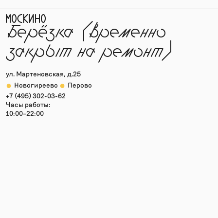
Берёзка (временно
закрыт на ремонт)
ул. Мартеновская, д.25
●
●
Новогиреево
Перово
+7 (495) 302-03-62
Часы работы:
10:00–22:00
Вымпел
ул. Коминтерна д. 8
●
●
Бабушкинская
Свиблово
+7 (499) 184 41 09
Часы работы:
10:00–22:00