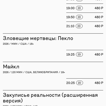
19:00
480 P
2D
19:50
480 P
2D
21:10
480 P
2D
Зловещие мертвецы: Пекло
2026 / МИН / США / 18+
19:25
480 P
2D
Майкл
2026 / 120 МИН / США, ВЕЛИКОБРИТАНИЯ / 18+
20:25
480 P
2D
Закулисье реальности (расширенная
версия)