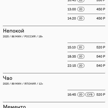
13:00
450 P
2D
14:20
450 P
2D
Непокой
2025 / 86 МИН / РОССИЯ / 18+
15:10
520 P
2D
18:35
540 P
2D
22:15
540 P
2D
Чао
2025 / 89 МИН / ЯПОНИЯ / 12+
16:45
520 P
2D
СУБ
Мементо