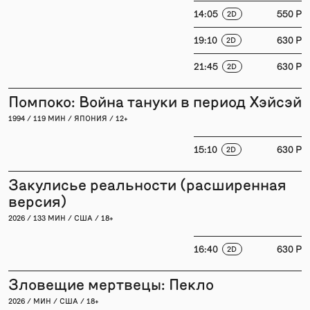
14:05
550 P
2D
19:10
630 P
2D
21:45
630 P
2D
Помпоко: Война тануки в период Хэйсэй
1994 / 119 МИН / ЯПОНИЯ / 12+
15:10
630 P
2D
Закулисье реальности (расширенная
версия)
2026 / 133 МИН / США / 18+
16:40
630 P
2D
Зловещие мертвецы: Пекло
2026 / МИН / США / 18+