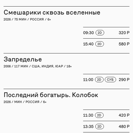
Смешарики сквозь вселенные
2026 / 75 МИН / РОССИЯ / 6+
09:30
320 P
2D
15:40
580 P
2D
Запределье
2006 / 117 МИН / США, ИНДИЯ, ЮАР / 18+
11:00
290 P
2D
СУБ
Последний богатырь. Колобок
2026 / МИН / РОССИЯ / 6+
11:30
420 P
2D
13:35
480 P
2D