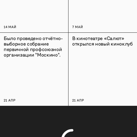
14 МАЙ
7 МАЙ
Было проведено отчётно-
В кинотеатре «Салют»
выборное собрание
открылся новый киноклуб
первичной профсоюзной
организации "Москино".
21 АПР
21 АПР