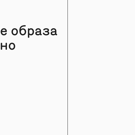
е образа
ино