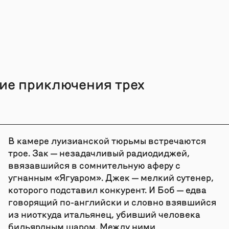
ие приключения трех
В камере луизианской тюрьмы встречаются
трое. Зак — незадачливый радиодиджей,
ввязавшийся в сомнительную аферу с
угнанным «Ягуаром». Джек — мелкий сутенер,
которого подставил конкурент. И Боб — едва
говорящий по-английски и словно взявшийся
из ниоткуда итальянец, убивший человека
бильярдным шаром. Между ними