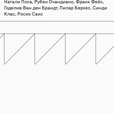
Натали Поса, Рубен Очандиано, Франк Фейс,
Годелив Ван ден Брандт, Пилар Берхес, Синди
Клас, Росио Саис