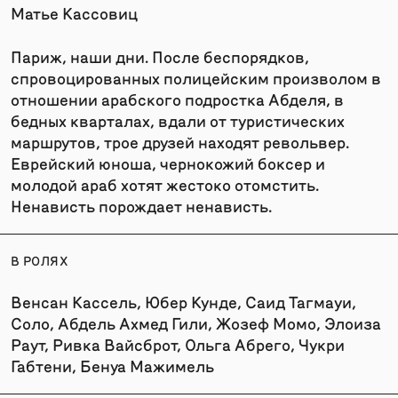
Матье Кассовиц
Париж, наши дни. После беспорядков,
спровоцированных полицейским произволом в
отношении арабского подростка Абделя, в
бедных кварталах, вдали от туристических
маршрутов, трое друзей находят револьвер.
Еврейский юноша, чернокожий боксер и
молодой араб хотят жестоко отомстить.
Ненависть порождает ненависть.
В РОЛЯХ
Венсан Кассель, Юбер Кунде, Саид Тагмауи,
Соло, Абдель Ахмед Гили, Жозеф Момо, Элоиза
Раут, Ривка Вайсброт, Ольга Абрего, Чукри
Габтени, Бенуа Мажимель