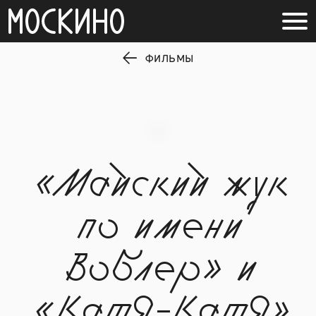
ФИЛЬМЫ
«Майский жук
по имени
Воблер» и
«Катя-Катя»