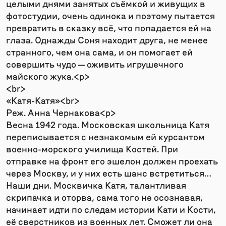
целыми днями занятых съёмкой и живущих в
фотостудии, очень одинока и поэтому пытается
превратить в сказку всё, что попадается ей на
глаза. Однажды Соня находит друга, не менее
странного, чем она сама, и он помогает ей
совершить чудо — оживить игрушечного
майского жука.<p>
<br>
«Катя-Катя»<br>
Реж. Анна Чернакова<p>
Весна 1942 года. Московская школьница Катя
переписывается с незнакомым ей курсантом
военно-морского училища Костей. При
отправке на фронт его эшелон должен проехать
через Москву, и у них есть шанс встретиться…
Наши дни. Москвичка Катя, талантливая
скрипачка и оторва, сама того не осознавая,
начинает идти по следам истории Кати и Кости,
её сверстников из военных лет. Сможет ли она