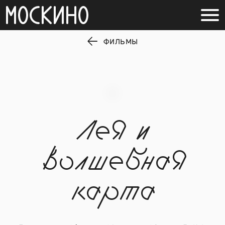
ФИЛЬМЫ
Лея и
волшебная
карта