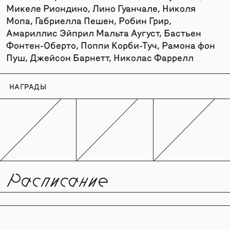
Микеле Риондино, Лино Гуанчале, Николя
Мопа, Габриелла Пешен, Робин Грир,
Амариллис Эйприл Мальта Аугуст, Бастьен
Фонтен-Оберто, Поппи Корби-Туч, Рамона фон
Пуш, Джейсон Барнетт, Николас Фаррелл
НАГРАДЫ
Расписание