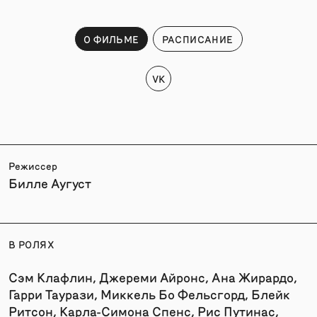
О ФИЛЬМЕ
РАСПИСАНИЕ
VK
Режиссер
Билле Аугуст
В РОЛЯХ
Сэм Клафлин, Джереми Айронс, Ана Жирардо,
Гарри Таурази, Миккель Бо Фельсгорд, Блейк
Ритсон, Карла-Симона Спенс, Рис Путинас,