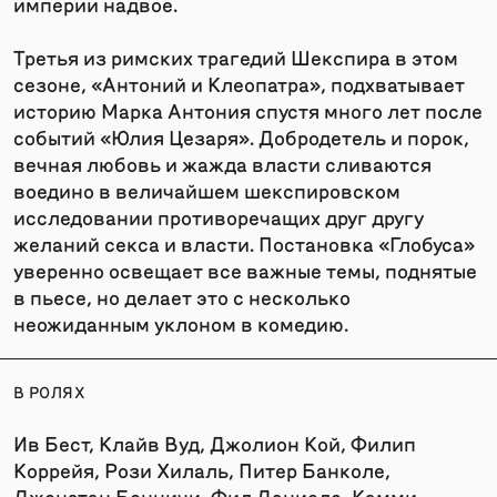
империи надвое.
Третья из римских трагедий Шекспира в этом
сезоне, «Антоний и Клеопатра», подхватывает
историю Марка Антония спустя много лет после
событий «Юлия Цезаря». Добродетель и порок,
вечная любовь и жажда власти сливаются
воедино в величайшем шекспировском
исследовании противоречащих друг другу
желаний секса и власти. Постановка «Глобуса»
уверенно освещает все важные темы, поднятые
в пьесе, но делает это с несколько
неожиданным уклоном в комедию.
В РОЛЯХ
Ив Бест, Клайв Вуд, Джолион Кой, Филип
Коррейя, Рози Хилаль, Питер Банколе,
Джонатан Бонничи, Фил Дэниелс, Камми