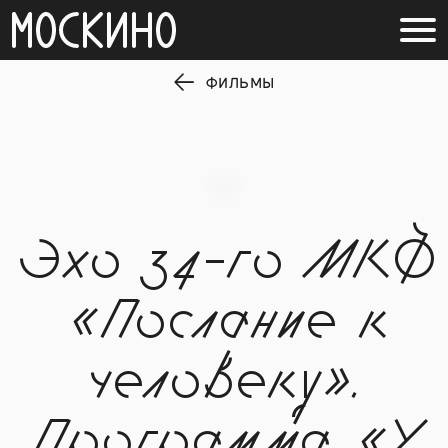
ФИЛЬМЫ
Эхо 34-го МКФ
«Послание к
человеку».
Программа «У