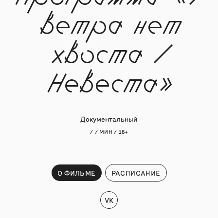
ветра нет
хвоста /
Невеста»
Документальный
/ / МИН / 18+
О ФИЛЬМЕ
РАСПИСАНИЕ
VK