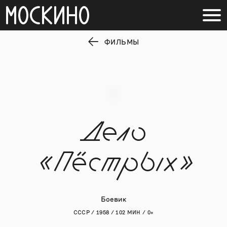
ФИЛЬМЫ
Дело
«Пёстрых»
Боевик
СССР / 1958 / 102 МИН / 0+