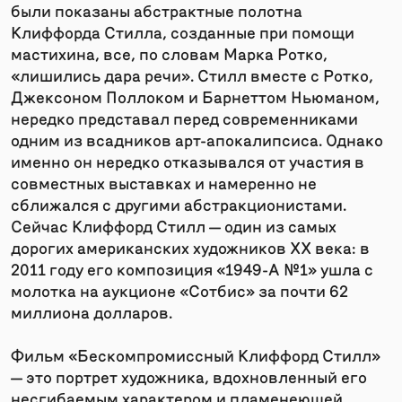
были показаны абстрактные полотна
Клиффорда Стилла, созданные при помощи
мастихина, все, по словам Марка Ротко,
«лишились дара речи». Стилл вместе с Ротко,
Джексоном Поллоком и Барнеттом Ньюманом,
нередко представал перед современниками
одним из всадников арт-апокалипсиса. Однако
именно он нередко отказывался от участия в
совместных выставках и намеренно не
сближался с другими абстракционистами.
Сейчас Клиффорд Стилл — один из самых
дорогих американских художников ХХ века: в
2011 году его композиция «1949-А №1» ушла с
молотка на аукционе «Сотбис» за почти 62
миллиона долларов.
Фильм «Бескомпромиссный Клиффорд Стилл»
— это портрет художника, вдохновленный его
несгибаемым характером и пламенеющей