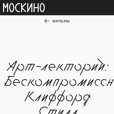
ФИЛЬМЫ
Арт-лекторий:
Бескомпромисс
Клиффорд
Стилл